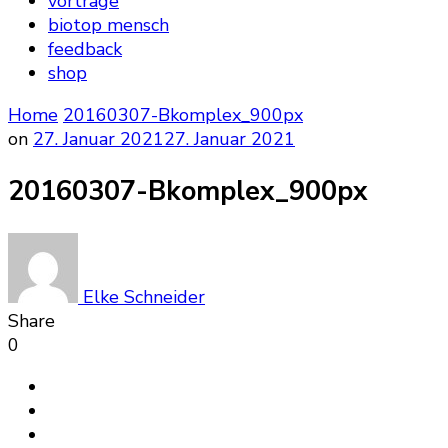
vorträge
biotop mensch
feedback
shop
Home
20160307-Bkomplex_900px
on
27. Januar 2021
27. Januar 2021
20160307-Bkomplex_900px
Elke Schneider
Share
0